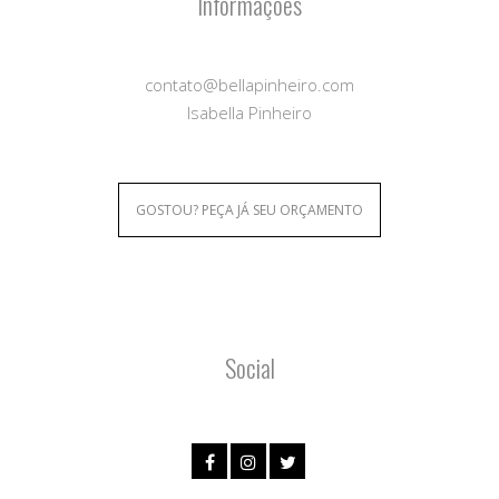
Informações
contato@bellapinheiro.com
Isabella Pinheiro
GOSTOU? PEÇA JÁ SEU ORÇAMENTO
Social